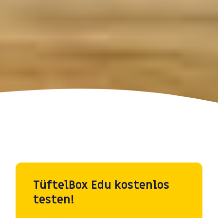
TüftelBox Edu kostenlos
testen!