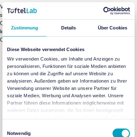
Wir glauben, dass wir am besten lernen, indem wir
selber ausprobieren. Deshalb könnt ihr in unseren
Quantenprojekten nicht nur zuschauen. Mit unseren
Zustimmung
Details
Über Cookies
konzipierten Spielen lernt ihr die Grundlagen der
Quantenmechanik kennen:
Diese Webseite verwendet Cookies
Wir verwenden Cookies, um Inhalte und Anzeigen zu
personalisieren, Funktionen für soziale Medien anbieten
zu können und die Zugriffe auf unsere Website zu
TüftelBox
analysieren. Außerdem geben wir Informationen zu Ihrer
Verwendung unserer Website an unsere Partner für
soziale Medien, Werbung und Analysen weiter. Unsere
Partner führen diese Informationen möglicherweise mit
weiteren Daten zusammen, die Sie ihnen bereitgestellt
haben oder die sie im Rahmen Ihrer Nutzung der Dienste
gesammelt haben.
Einwilligungsauswahl
Notwendig