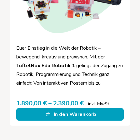
Euer Einstieg in die Welt der Robotik –
bewegend, kreativ und praxisnah.
Mit der
TüftelBox Edu Robotik 1
gelingt der Zugang zu
Robotik, Programmierung und Technik ganz
einfach: Von interaktiven Postern bis zu
beweglichen Robotern gestalten eure Lernenden
eigene Projekte mit
Calliope mini
und
1.890,00
€
–
2.390,00
€
inkl. MwSt.
MotionKit
und erleben, wie Programmierung
In den Warenkorb
Bewegung erzeugt.
Begleitet von analogen und
digitalen Lernmaterialien werdet ihr sicher durch
verschiedene Projekte geführt und erhaltet viel