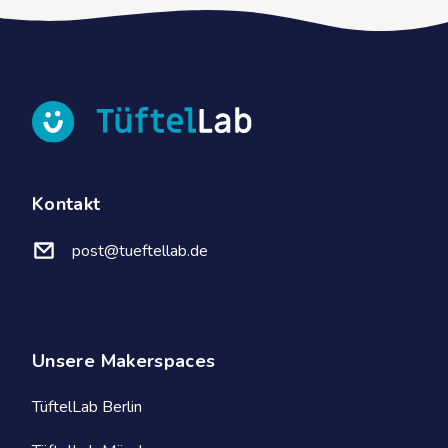
Inspiration für eigene Unterrichts- und
Projektideen.
Mit oder ohne Klassensatz Calliope
mini erwerbbar.
Tüfteln. Bewegen. Verstehen.
Fächerübergreifend!
Kontakt
post@tueftellab.de
Unsere Makerspaces
TüftelLab Berlin