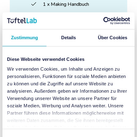
1 x Making Handbuch
3 x thematische WarmUps
8 x Lernkartenset Grundlagen
Zustimmung
Details
Über Cookies
Makey Makey
8 x Lernkartenset Grundlagen
Scratch
Diese Webseite verwendet Cookies
Wir verwenden Cookies, um Inhalte und Anzeigen zu
8 x Lernkartenset | Das
personalisieren, Funktionen für soziale Medien anbieten
sprechende Poster
zu können und die Zugriffe auf unsere Website zu
analysieren. Außerdem geben wir Informationen zu Ihrer
16 x Postervorlagen
Verwendung unserer Website an unsere Partner für
soziale Medien, Werbung und Analysen weiter. Unsere
8 x Kupferklebeband
Partner führen diese Informationen möglicherweise mit
Digitales Begleitmaterial
weiteren Daten zusammen, die Sie ihnen bereitgestellt
haben oder die sie im Rahmen Ihrer Nutzung der Dienste
gesammelt haben.
Einwilligungsauswahl