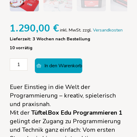
1.290,00
€
inkl. MwSt.
zzgl.
Versandkosten
Lieferzeit:
3 Wochen nach Bestellung
10 vorrätig
TüftelBox
In den Warenkorb
Edu
-
Programmieren
Euer Einstieg in die Welt der
I
Programmierung – kreativ, spielerisch
-
und praxisnah.
Makey
Mit der
TüftelBox Edu Programmieren 1
Makey
&
gelingt der Zugang zu Programmierung
Scratch
und Technik ganz einfach: Vom ersten
Menge