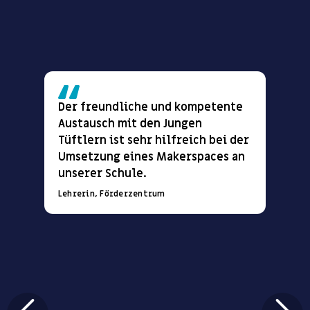
Der freundliche und kompetente
Bes
Austausch mit den Jungen
ber
Tüftlern ist sehr hilfreich bei der
war,
Umsetzung eines Makerspaces an
viel
unserer Schule.
Imp
der
Lehrerin, Förderzentrum
unt
nutz
kon
disk
ver
Anw
tats