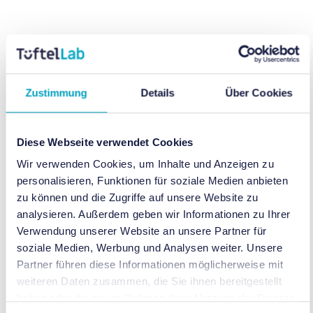
JPMorganChase
Seit 2023 ist JPMorganChase ein enger
Zustimmung
Details
Über Cookies
Partner des TüftelLabs und setzt sich
gemeinsam mit uns leidenschaftlich für
Bildungsgerechtigkeit und digitale Teilhabe
Diese Webseite verwendet Cookies
ein. Durch dieses wertvolle Engagement
Wir verwenden Cookies, um Inhalte und Anzeigen zu
können wir gezielt junge Menschen auf die
personalisieren, Funktionen für soziale Medien anbieten
Anforderungen der modernen Arbeitswelt
zu können und die Zugriffe auf unsere Website zu
vorbereiten. Ab dem Schuljahr 2025/2026
analysieren. Außerdem geben wir Informationen zu Ihrer
ermöglicht die Förderung 18 Schulen die
Verwendung unserer Website an unsere Partner für
kostenfreie Teilnahme am Programm
soziale Medien, Werbung und Analysen weiter. Unsere
Partner führen diese Informationen möglicherweise mit
TüftelLab Schule und schafft damit
weiteren Daten zusammen, die Sie ihnen bereitgestellt
nachhaltige Zukunftsperspektiven.
haben oder die sie im Rahmen Ihrer Nutzung der Dienste
​Voraussetzung:
Das Angebot richtet sich