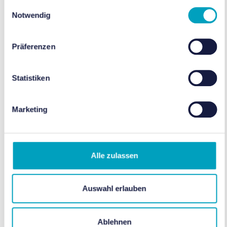
gesammelt haben.
Einwilligungsauswahl
vorrangig an Schulen mit hoher
Notwendig
Belastungsstufe in Berlin, die einen
Schwerpunkt auf Berufsorientierung legen
Präferenzen
wollen.
Statistiken
Marketing
Alle zulassen
Auswahl erlauben
Ablehnen