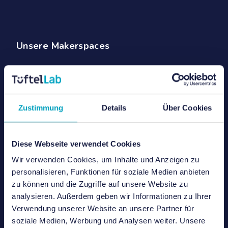
Unsere Makerspaces
TüftelLab Berlin
TüftelLab München
Zustimmung
Details
Über Cookies
TüftelLab Hamburg
TüftelLab Rhein-Kreis Neuss
Diese Webseite verwendet Cookies
Futurium Lab in Berlin
Wir verwenden Cookies, um Inhalte und Anzeigen zu
personalisieren, Funktionen für soziale Medien anbieten
MINT-Hub Siemensstadt Square in Berlin
zu können und die Zugriffe auf unsere Website zu
analysieren. Außerdem geben wir Informationen zu Ihrer
TüftelLab PopUps
Verwendung unserer Website an unsere Partner für
soziale Medien, Werbung und Analysen weiter. Unsere