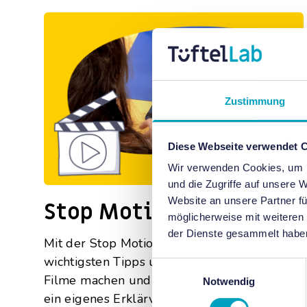
Zustimmung
Diese Webseite verwendet 
Wir verwenden Cookies, um I
und die Zugriffe auf unsere 
Website an unsere Partner fü
Stop Motion App
möglicherweise mit weiteren
der Dienste gesammelt habe
Mit der Stop Motion App lernt ihr die
wichtigsten Tipps und Tricks rund ums
Einwilligungsauswahl
Filme machen und erstellt beispielsweise
Notwendig
ein eigenes Erklärvideo.