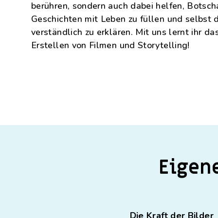
TüftelLab Hamburg
Regeln im Umgang miteinander
berühren, sondern auch dabei helfen, Botscha
Unser Programm für Schulen
Geschichten mit Leben zu füllen und selbst 
verständlich zu erklären. Mit uns lernt ihr 
Alle Standorte
mehr über Junge Tüftler
Erstellen von Filmen und Storytelling!
Eigen
Die Kraft der Bilder