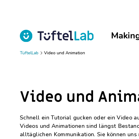
Makin
TüftelLab
Video und Animation
Alles rund um Maker Education
Unser Programm
Unsere Makerspaces
Ausstattung für Maker Education
Über uns
Was ist Making?
TüftelLab Schule Programm
TüftelLab Berlin
TüftelShop
Kontakt
Video und Anim
TüftelMagazin
Fördermöglichkeiten für
TüftelLab Rhein-Kreis Neuss
Jobs (Personio)
Schulen
Schnell ein Tutorial gucken oder ein Video a
Online-Meetups für Lehrkräfte
TüftelLab München
TüftelAnsatz
Videos und Animationen sind längst Bestand
alltäglichen Kommunikation. Sie können uns 