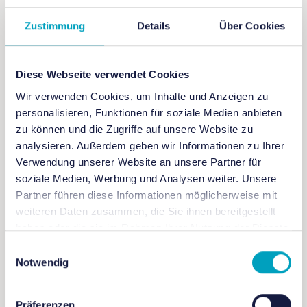
Zustimmung
Details
Über Cookies
Veranstaltungsort: Workshopbereich des Futurium-
Labs (Alexanderufer2, 10117 Berlin,
Diese Webseite verwendet Cookies
Untergeschoss)
Wir verwenden Cookies, um Inhalte und Anzeigen zu
personalisieren, Funktionen für soziale Medien anbieten
Für Familien, Kinder (ab 8 Jahre)
zu können und die Zugriffe auf unsere Website zu
analysieren. Außerdem geben wir Informationen zu Ihrer
Verwendung unserer Website an unsere Partner für
Eintritt: kostenfrei
soziale Medien, Werbung und Analysen weiter. Unsere
Partner führen diese Informationen möglicherweise mit
weiteren Daten zusammen, die Sie ihnen bereitgestellt
Veranstaltungssprache: Deutsch
haben oder die sie im Rahmen Ihrer Nutzung der Dienste
gesammelt haben.
Einwilligungsauswahl
Notwendig
Teilnahmebedingungen: keine Vorkentnisse
erforderlich
Präferenzen