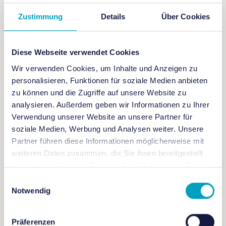
Zustimmung
Details
Über Cookies
Veranstaltungsort: Workshopbereich des Futurium-
Labs (Alexanderufer2, 10117 Berlin,
Untergeschoss)
Diese Webseite verwendet Cookies
Wir verwenden Cookies, um Inhalte und Anzeigen zu
personalisieren, Funktionen für soziale Medien anbieten
Für Familien, Kinder (ab 8 Jahre)
zu können und die Zugriffe auf unsere Website zu
analysieren. Außerdem geben wir Informationen zu Ihrer
Verwendung unserer Website an unsere Partner für
Eintritt: kostenfrei
soziale Medien, Werbung und Analysen weiter. Unsere
Partner führen diese Informationen möglicherweise mit
weiteren Daten zusammen, die Sie ihnen bereitgestellt
Veranstaltungssprache: Deutsch
haben oder die sie im Rahmen Ihrer Nutzung der Dienste
gesammelt haben.
Einwilligungsauswahl
Notwendig
Teilnahmebedingungen: keine Vorkentnisse
erforderlich
Präferenzen