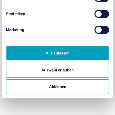
Anmeldung: nicht erforderlich
Statistiken
Marketing
+ Zu Google Kalender hinzufügen
Alle zulassen
+ iCal / Outlook exportieren
Auswahl erlauben
Ablehnen