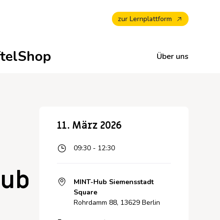
zur Lernplattform
ftelShop
Über uns
Newsletter abonnieren —
Unterrichtsmaterialien für
Alle Termine -
Zu unseren
11. März 2026
Mehr erfahren zu
Maker Education
Veranstaltungskalender
Wirkungsberichten
Makerspaces & Maker
09:30 - 12:30
Education
Hub
MINT-Hub Siemensstadt
Square
Rohrdamm 88, 13629 Berlin