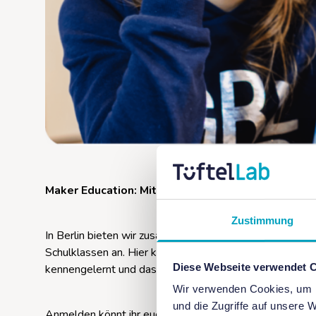
Maker Education: Mit digitalen Werkzeugen lernen
Zustimmung
In Berlin bieten wir zusammen mit der Siemens Stiftu
Schulklassen an. Hier können zu Themen wie Robotik, V
Diese Webseite verwendet 
kennengelernt und das Making hautnah erlebt werden.
Wir verwenden Cookies, um I
und die Zugriffe auf unsere 
Anmelden könnt ihr euch im Medienportal der Siemens-