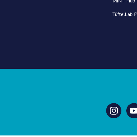
MINT-Hub S
TüftelLab 
Instagram
Y