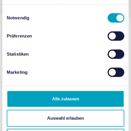
haben oder die sie im Rahmen Ihrer Nutzung der Dienste
gesammelt haben.
Einwilligungsauswahl
Notwendig
Präferenzen
Vorgeschlagene
Veranstaltungen
Statistiken
Marketing
Alle zulassen
Auswahl erlauben