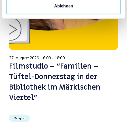
Ablehnen
27. August 2026, 16:00 - 18:00
3. 
Filmstudio – “Familien –
D
Tüftel-Donnerstag in der
–
Bibliothek im Märkischen
B
Viertel”
V
DropIn