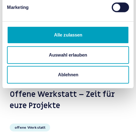
Marketing
Alle zulassen
Auswahl erlauben
Ablehnen
19. August 2026, 16:00 - 19:00
31.
Offene Werkstatt – Zeit für
S
eure Projekte
H
offene Werkstatt