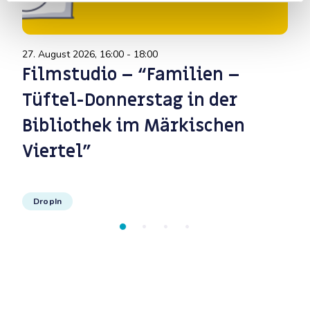
27. August 2026, 16:00 - 18:00
3. 
Filmstudio – “Familien –
D
Tüftel-Donnerstag in der
–
Bibliothek im Märkischen
B
Viertel”
V
DropIn