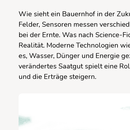
TüftelLab Hamburg
Regeln im Umgang miteinander
Unser Programm für Schulen
Wie sieht ein Bauernhof in der Zuku
Felder, Sensoren messen verschiede
Alle Standorte
mehr über Junge Tüftler
bei der Ernte. Was nach Science-Fic
Realität. Moderne Technologien wi
es, Wasser, Dünger und Energie ge
verändertes Saatgut spielt eine Ro
und die Erträge steigern.