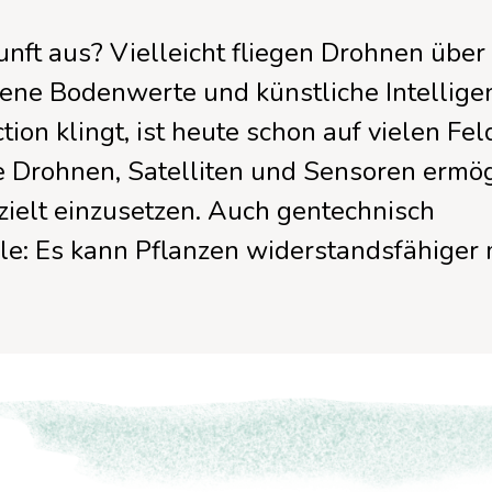
KI und Daten
Berufsorientierung
TüftelBox
nft aus? Vielleicht fliegen Drohnen über
2D/3D Modellierung
Online-Meetups zum
Partnerstandort werden
ne Bodenwerte und künstliche Intelligenz
Erfahrungsaustausch
Quanten
tion klingt, ist heute schon auf vielen Fe
e Drohnen, Satelliten und Sensoren ermö
Video und Animation
Alle Angebote für Schulen
zielt einzusetzen. Auch gentechnisch
Methoden und Didaktik
lle: Es kann Pflanzen widerstandsfähige
Nachhaltigkeit im Making
Mehr Making Projekte &
Konzepte