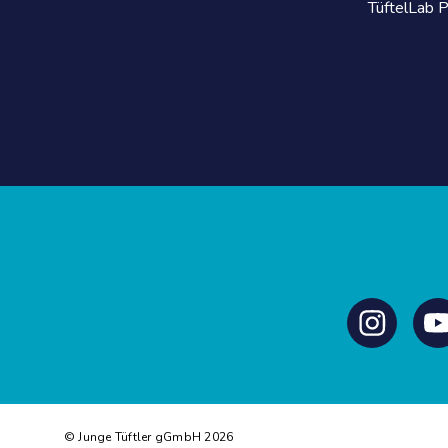
TüftelLab 
Instagram
Y
© Junge Tüftler gGmbH 2026