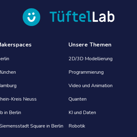
Makerspaces
Unsere Themen
erlin
2D/3D Modellierung
München
Programmierung
Hamburg
Video und Animation
Rhein-Kreis Neuss
Quanten
b in Berlin
KI und Daten
iemensstadt Square in Berlin
Robotik