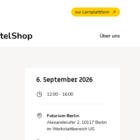
zur Lernplattform
ftelShop
Über uns
Newsletter abonnieren —
Unterrichtsmaterialien für
Alle Termine -
Zu unseren
6. September 2026
Mehr erfahren zu
Maker Education
Veranstaltungskalender
Wirkungsberichten
Makerspaces & Maker
12:00 - 16:00
Education
Futurium Berlin
Alexanderufer 2, 10117 Berlin
im Werkstattbereich UG