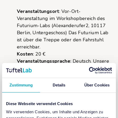
Veranstaltungsort
: Vor-Ort-
Veranstaltung im Workshopbereich des
Futurium-Labs (Alexanderufer2, 10117
Berlin, Untergeschoss) Das Futurium Lab
ist über die Treppe oder den Fahrstuhl
erreichbar.
Kosten
: 20 €
Veranstaltungssprache
: Deutsch. Unsere
Mentor*innen sprechen Deutsch und
Englisch. Sie unterstützen euch gern bei
den Experimenten und Workshop-
Zustimmung
Details
Über Cookies
Angeboten.
Max. Teilnehmer*innenzahl
: 15
Alter
: 10–14 Jahre
Diese Webseite verwendet Cookies
Dauer
: 5 Stunden täglich an drei
Wir verwenden Cookies, um Inhalte und Anzeigen zu