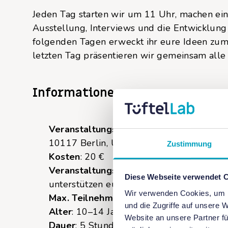
Jeden Tag starten wir um 11 Uhr, machen ei
Ausstellung, Interviews und die Entwicklun
folgenden Tagen erweckt ihr eure Ideen zum
letzten Tag präsentieren wir gemeinsam alle
Informationen
Veranstaltungsort
: Vor-Ort-Veranstaltu
10117 Berlin, Untergeschoss) Das Futuriu
Zustimmung
Kosten
: 20 €
Veranstaltungssprache
: Deutsch. Unser
Diese Webseite verwendet 
unterstützen euch gern bei den Experi
Wir verwenden Cookies, um I
Max. Teilnehmer*innenzahl
: 15
und die Zugriffe auf unsere 
Alter
: 10–14 Jahre
Website an unsere Partner fü
Dauer
: 5 Stunden täglich an drei aufein