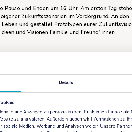
ne Pause und Enden um 16 Uhr. Am ersten Tag stehe
g eigener Zukunftsszenarien im Vordergrund. An den
 Leben und gestaltet Prototypen eurer Zukunftsvisi
 Ideen und Visionen Familie und Freund*innen.
ng im Workshopbereich des Futurium-Labs (Alexande
m Lab ist über die Treppe oder den Fahrstuhl erreic
Details
e Mentor*innen sprechen Deutsch und Englisch. Sie
Cookies
menten und Workshop-Angeboten.
nhalte und Anzeigen zu personalisieren, Funktionen für soziale
Website zu analysieren. Außerdem geben wir Informationen zu I
r soziale Medien, Werbung und Analysen weiter. Unsere Partner
anderfolgenden Tagen