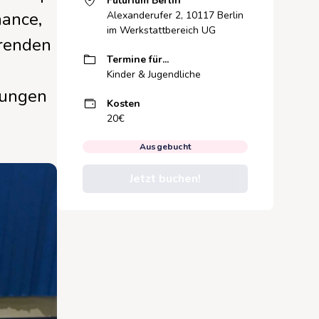
Futurium Berlin
hance,
Alexanderufer 2, 10117 Berlin
im Werkstattbereich UG
erenden
Termine für...
Kinder & Jugendliche
lungen
Kosten
20€
Ausgebucht
Jetzt buchen!