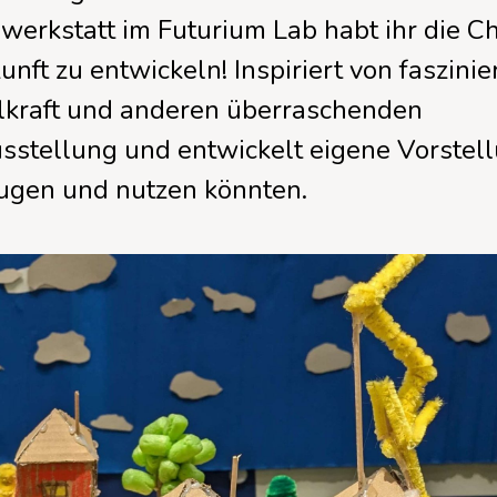
KI und Daten
Berufsorientierung
TüftelBox
nwerkstatt im Futurium Lab habt ihr die C
2D/3D Modellierung
Online-Meetups zum
unft zu entwickeln! Inspiriert von faszini
Partnerstandort werden
Erfahrungsaustausch
elkraft und anderen überraschenden
Quanten
usstellung und entwickelt eigene Vorstel
Video und Animation
eugen und nutzen könnten.
Alle Angebote für Schulen
Methoden und Didaktik
Nachhaltigkeit im Making
Mehr Making Projekte &
Konzepte