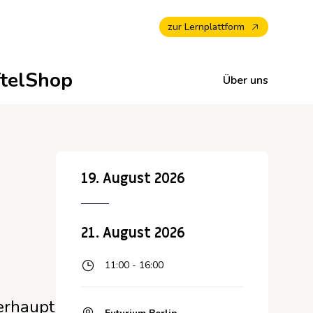
zur Lernplattform
ftelShop
Über uns
Newsletter abonnieren —
Unterrichtsmaterialien für
Alle Termine -
Zu unseren
19. August 2026
Mehr erfahren zu
Maker Education
Veranstaltungskalender
Wirkungsberichten
Makerspaces & Maker
Education
21. August 2026
11:00 - 16:00
erhaupt