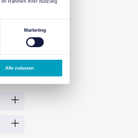
ie im Rahmen Ihrer Nutzung
ze mit.
en kann
Marketing
elangt ihr
on
Alle zulassen
TXL,