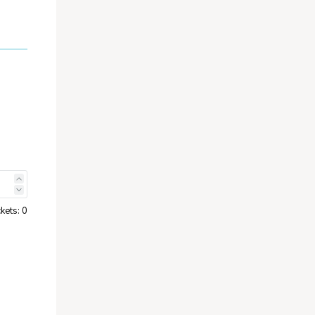
att
ckets:
0