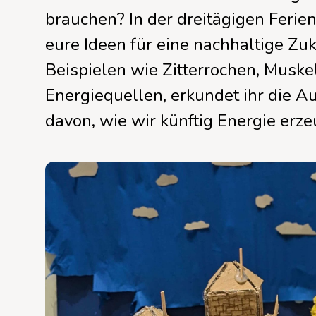
TüftelLab Hamburg
Regeln im Umgang miteinander
brauchen? In der dreitägigen Ferie
Unser Programm für Schulen
eure Ideen für eine nachhaltige Zuk
Alle Standorte
mehr über Junge Tüftler
Beispielen wie Zitterrochen, Musk
Energiequellen, erkundet ihr die A
davon, wie wir künftig Energie erz