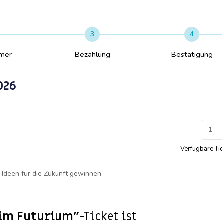
Team unter
futurium-workshops@tueftellab.de
.
Bei nicht rechtzeitiger Stornierung der Ferienwerkst
3
4
beträgt die Stornierungsgebühr 20 €.
hmer
Bezahlung
Bestätigung
026
m
Verfügbare Ti
 Ideen für die Zukunft gewinnen.
 im Futurium"
-Ticket ist