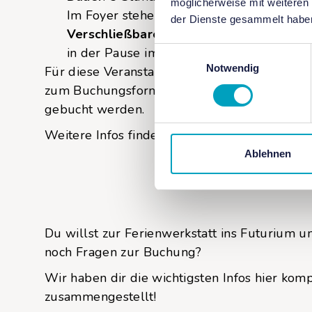
möglicherweise mit weiteren
Im Foyer stehen kostenfreie
Schließfäch
der Dienste gesammelt habe
Verschließbare Trinkflaschen
dürft ihr 
in der Pause im Foyer verzehrt werden. Es
Einwilligungsauswahl
Notwendig
Für diese Veranstaltung benötigt ihr ein Ticke
zum Buchungsformular. Aufgrund der limitie
gebucht werden.
Weitere Infos findet ihr auf der
Futurium We
Ablehnen
Du willst zur Ferienwerkstatt ins Futurium u
noch Fragen zur Buchung?
Wir haben dir die wichtigsten Infos hier kom
zusammengestellt!