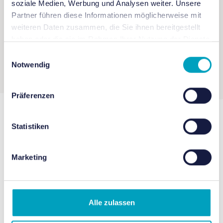
soziale Medien, Werbung und Analysen weiter. Unsere
Partner führen diese Informationen möglicherweise mit
weiteren Daten zusammen, die Sie ihnen bereitgestellt
haben oder die sie im Rahmen Ihrer Nutzung der Dienste
gesammelt haben.
Einwilligungsauswahl
Notwendig
Präferenzen
Statistiken
Vorgeschlagene
Veranstaltungen
Marketing
Alle zulassen