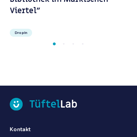
Viertel”
V
DropIn
Kontakt