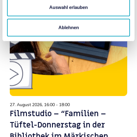
Auswahl erlauben
Ablehnen
27. August 2026, 16:00 - 18:00
3. 
Filmstudio – “Familien –
D
Tüftel-Donnerstag in der
–
Bibliothek im Märkischen
B