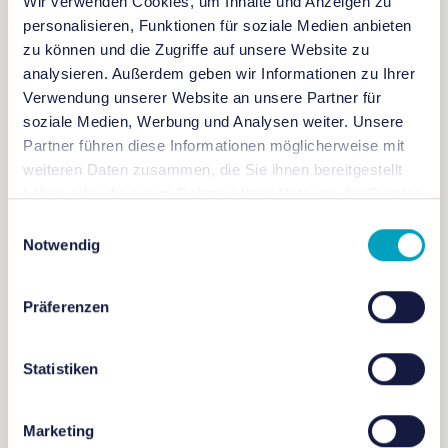
Wir verwenden Cookies, um Inhalte und Anzeigen zu
personalisieren, Funktionen für soziale Medien anbieten
Du willst zum Fortbildungstag ins Futurium
zu können und die Zugriffe auf unsere Website zu
und hast noch Fragen zur Buchung?
analysieren. Außerdem geben wir Informationen zu Ihrer
Wir haben dir die wichtigsten Infos hier
Verwendung unserer Website an unsere Partner für
kompakt zusammengestellt!
soziale Medien, Werbung und Analysen weiter. Unsere
Partner führen diese Informationen möglicherweise mit
Noch Fragen?
weiteren Daten zusammen, die Sie ihnen bereitgestellt
Schreib uns an
futurium-
haben oder die sie im Rahmen Ihrer Nutzung der Dienste
gesammelt haben.
workshops@tueftellab.de
Einwilligungsauswahl
Notwendig
Anfahrt
Präferenzen
Bus: 245
bis zur Haltestelle Futurium;
120, M41,
Zahlungsmöglichkeiten
Statistiken
TXL, M85, 147, 123
bis Hauptbahnhof
Tram: M5
,
M8
und
M10
bis Hauptbahnhof
S-Bahn: S3, S5, S7
oder
9S
Hauptbahnhof
Unsere
Zahlungsmöglichkeiten
sind Paypal,
Marketing
Stornierung