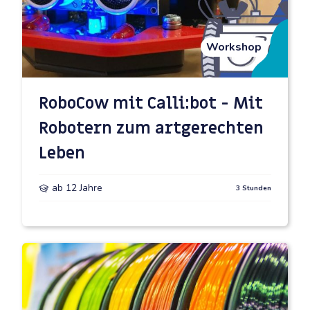
Fragt über unser
Anfrageformular
diesen Workshop mit
eurem Wunschtermin und euren noch offenen Fragen
an! Gern beantwortet euch unser PopUp – Team
Workshop
individuelle Fragen.
Direkt zum Anfrageformular
RoboCow mit Calli:bot - Mit
Mehr über TüftelLab PopUps
Robotern zum artgerechten
Leben
ab 12 Jahre
3 Stunden