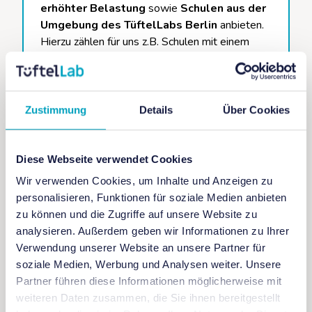
erhöhter Belastung
sowie
Schulen aus der
Umgebung des TüftelLabs Berlin
anbieten.
Hierzu zählen für uns z.B. Schulen mit einem
hohen Index nach der Berliner Schultypisierung
(4–7), Schulen mit besonderem
Förderschwerpunkt oder Willkommensklassen.
Kontakt
Zustimmung
Details
Über Cookies
TüftelLab Berlin
Prinzenstraße 85 D
berlin@tueftellab.de
Diese Webseite verwendet Cookies
030 235976120
Wir verwenden Cookies, um Inhalte und Anzeigen zu
personalisieren, Funktionen für soziale Medien anbieten
TüftelLab Berlin anfragen
zu können und die Zugriffe auf unsere Website zu
analysieren. Außerdem geben wir Informationen zu Ihrer
Verwendung unserer Website an unsere Partner für
soziale Medien, Werbung und Analysen weiter. Unsere
Partner führen diese Informationen möglicherweise mit
weiteren Daten zusammen, die Sie ihnen bereitgestellt