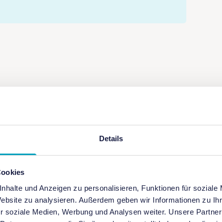
Was ist
Scratch?
1
/
3
Details
Scratch
ist eine kostenfrei
blockbasierte, visuelle
Cookies
Programmiersprache, die s
nhalte und Anzeigen zu personalisieren, Funktionen für soziale
für Kinder und Jugendlich
Website zu analysieren. Außerdem geben wir Informationen zu I
entwickelt wurde. Mit Scr
r soziale Medien, Werbung und Analysen weiter. Unsere Partner
können eigene Projekte d