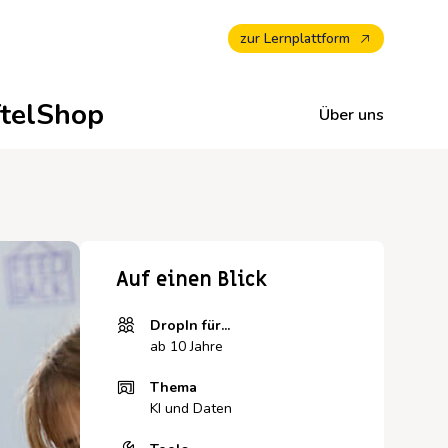
zur Lernplattform
ftelShop
Über uns
Newsletter abonnieren —
Unterrichtsmaterialien für
Alle Termine -
Zu unseren
Mehr erfahren zu
Maker Education
Veranstaltungskalender
Wirkungsberichten
Auf einen Blick
Makerspaces & Maker
DropIn für...
Education
ab 10 Jahre
Thema
KI und Daten