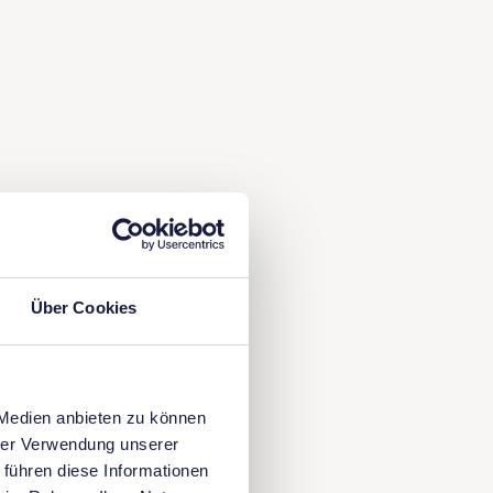
Über Cookies
e,
peziell
 Medien anbieten zu können
e
hrer Verwendung unserer
atch
 führen diese Informationen
urch das