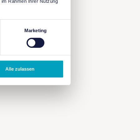
ie im Rahmen Ihrer Nutzung
ach
m
Marketing
r viele
nutzt
ne große
ramme als
Alle zulassen